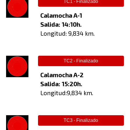
TC1 - Finalizado
Calamocha A-1
Salida: 1
4
:
1
0h.
Longitud:
9
,
834
km.
TC2 - Finalizado
Calamocha A-2
Salida: 1
5
:
2
0h.
Longitud:9,834 km.
TC3 - Finalizado