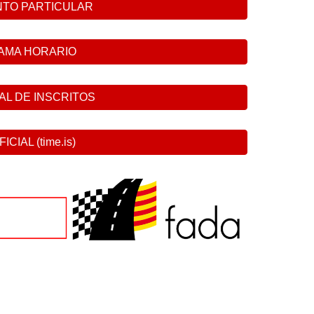
TO PARTICULAR
AMA HORARIO
IAL DE INSCRITOS
CIAL (time.is)